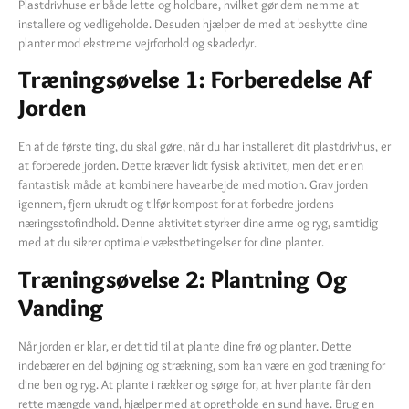
Plastdrivhuse er både lette og holdbare, hvilket gør dem nemme at
installere og vedligeholde. Desuden hjælper de med at beskytte dine
planter mod ekstreme vejrforhold og skadedyr.
Træningsøvelse 1: Forberedelse Af
Jorden
En af de første ting, du skal gøre, når du har installeret dit plastdrivhus, er
at forberede jorden. Dette kræver lidt fysisk aktivitet, men det er en
fantastisk måde at kombinere havearbejde med motion. Grav jorden
igennem, fjern ukrudt og tilfør kompost for at forbedre jordens
næringsstofindhold. Denne aktivitet styrker dine arme og ryg, samtidig
med at du sikrer optimale vækstbetingelser for dine planter.
Træningsøvelse 2: Plantning Og
Vanding
Når jorden er klar, er det tid til at plante dine frø og planter. Dette
indebærer en del bøjning og strækning, som kan være en god træning for
dine ben og ryg. At plante i rækker og sørge for, at hver plante får den
rette mængde vand, hjælper med at opretholde en sund have. Brug en