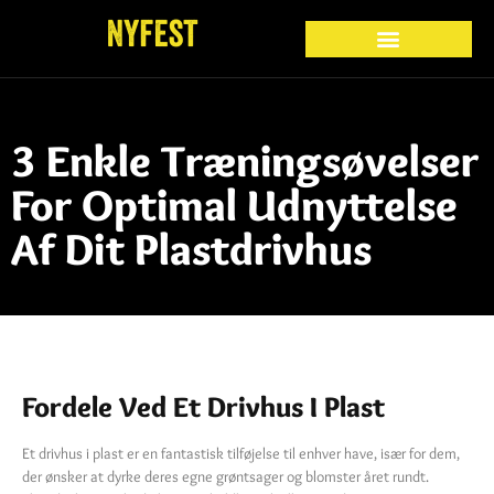
3 Enkle Træningsøvelser
For Optimal Udnyttelse
Af Dit Plastdrivhus
Fordele Ved Et Drivhus I Plast
Et drivhus i plast er en fantastisk tilføjelse til enhver have, især for dem,
der ønsker at dyrke deres egne grøntsager og blomster året rundt.