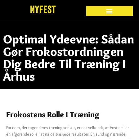
Optimal Ydeevne: Sådan
Gør Frokostordningen
Dig Bedre Til Træning I
Århus
Frokostens Rolle I Træning
For dem, der tager deres træning seriøst, er det velkendt, at kost spiller
en afgørende rolle i at nå de ønskede resultater. En sund og nærende