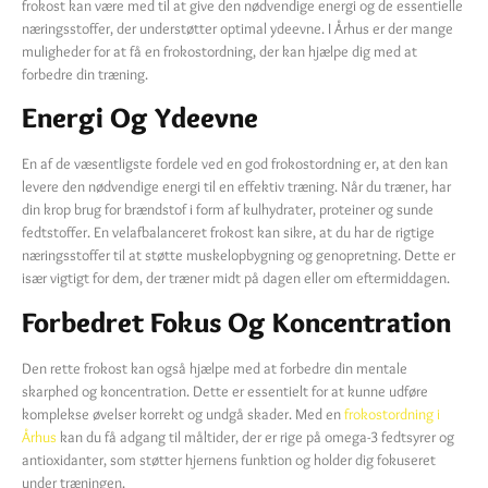
frokost kan være med til at give den nødvendige energi og de essentielle
næringsstoffer, der understøtter optimal ydeevne. I Århus er der mange
muligheder for at få en frokostordning, der kan hjælpe dig med at
forbedre din træning.
Energi Og Ydeevne
En af de væsentligste fordele ved en god frokostordning er, at den kan
levere den nødvendige energi til en effektiv træning. Når du træner, har
din krop brug for brændstof i form af kulhydrater, proteiner og sunde
fedtstoffer. En velafbalanceret frokost kan sikre, at du har de rigtige
næringsstoffer til at støtte muskelopbygning og genopretning. Dette er
især vigtigt for dem, der træner midt på dagen eller om eftermiddagen.
Forbedret Fokus Og Koncentration
Den rette frokost kan også hjælpe med at forbedre din mentale
skarphed og koncentration. Dette er essentielt for at kunne udføre
komplekse øvelser korrekt og undgå skader. Med en
frokostordning i
Århus
kan du få adgang til måltider, der er rige på omega-3 fedtsyrer og
antioxidanter, som støtter hjernens funktion og holder dig fokuseret
under træningen.