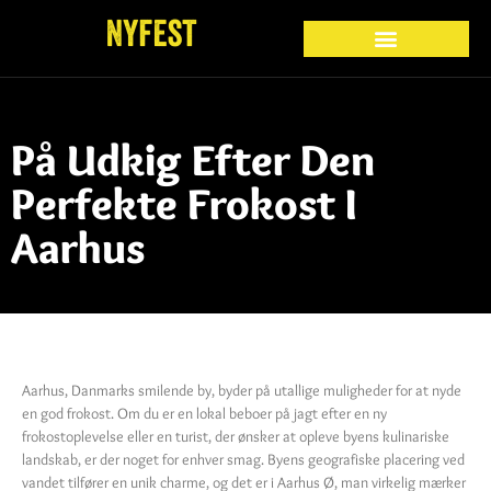
På Udkig Efter Den
Perfekte Frokost I
Aarhus
Aarhus, Danmarks smilende by, byder på utallige muligheder for at nyde
en god frokost. Om du er en lokal beboer på jagt efter en ny
frokostoplevelse eller en turist, der ønsker at opleve byens kulinariske
landskab, er der noget for enhver smag. Byens geografiske placering ved
vandet tilfører en unik charme, og det er i Aarhus Ø, man virkelig mærker