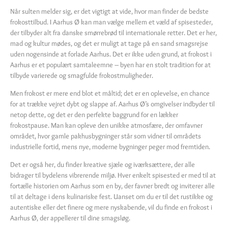
Når sulten melder sig, er det vigtigt at vide, hvor man finder de bedste
frokosttilbud. I Aarhus Ø kan man vælge mellem et væld af spisesteder,
der tilbyder alt fra danske smørrebrød til internationale retter. Det er her,
mad og kultur mødes, og det er muligt at tage på en sand smagsrejse
uden nogensinde at forlade Aarhus. Det er ikke uden grund, at frokost i
Aarhus er et populært samtaleemne – byen har en stolt tradition for at
tilbyde varierede og smagfulde frokostmuligheder.
Men frokost er mere end blot et måltid; det er en oplevelse, en chance
for at trække vejret dybt og slappe af. Aarhus Ø’s omgivelser indbyder til
netop dette, og det er den perfekte baggrund for en lækker
frokostpause. Man kan opleve den unikke atmosfære, der omfavner
området, hvor gamle pakhusbygninger står som vidner til områdets
industrielle fortid, mens nye, moderne bygninger peger mod fremtiden.
Det er også her, du finder kreative sjæle og iværksættere, der alle
bidrager til bydelens vibrerende miljø. Hver enkelt spisested er med til at
fortælle historien om Aarhus som en by, der favner bredt og inviterer alle
til at deltage i dens kulinariske fest. Uanset om du er til det rustikke og
autentiske eller det finere og mere nyskabende, vil du finde en frokost i
Aarhus Ø, der appellerer til dine smagsløg.