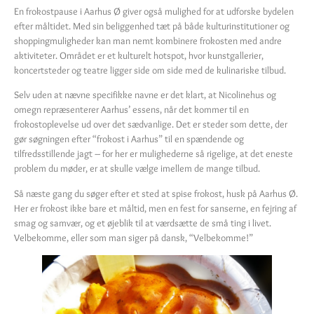
En frokostpause i Aarhus Ø giver også mulighed for at udforske bydelen
efter måltidet. Med sin beliggenhed tæt på både kulturinstitutioner og
shoppingmuligheder kan man nemt kombinere frokosten med andre
aktiviteter. Området er et kulturelt hotspot, hvor kunstgallerier,
koncertsteder og teatre ligger side om side med de kulinariske tilbud.
Selv uden at nævne specifikke navne er det klart, at Nicolinehus og
omegn repræsenterer Aarhus’ essens, når det kommer til en
frokostoplevelse ud over det sædvanlige. Det er steder som dette, der
gør søgningen efter “frokost i Aarhus” til en spændende og
tilfredsstillende jagt – for her er mulighederne så rigelige, at det eneste
problem du møder, er at skulle vælge imellem de mange tilbud.
Så næste gang du søger efter et sted at spise frokost, husk på Aarhus Ø.
Her er frokost ikke bare et måltid, men en fest for sanserne, en fejring af
smag og samvær, og et øjeblik til at værdsætte de små ting i livet.
Velbekomme, eller som man siger på dansk, “Velbekomme!”