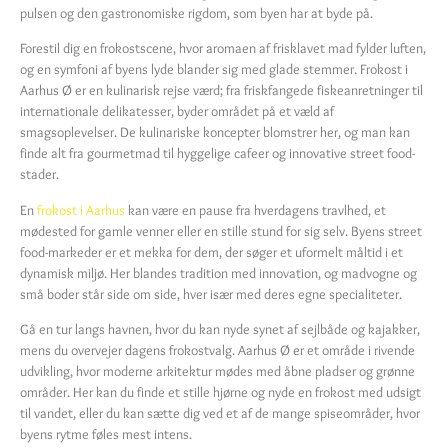
pulsen og den gastronomiske rigdom, som byen har at byde på.
Forestil dig en frokostscene, hvor aromaen af frisklavet mad fylder luften,
og en symfoni af byens lyde blander sig med glade stemmer. Frokost i
Aarhus Ø er en kulinarisk rejse værd; fra friskfangede fiskeanretninger til
internationale delikatesser, byder området på et væld af
smagsoplevelser. De kulinariske koncepter blomstrer her, og man kan
finde alt fra gourmetmad til hyggelige cafeer og innovative street food-
stader.
En
frokost i Aarhus
kan være en pause fra hverdagens travlhed, et
mødested for gamle venner eller en stille stund for sig selv. Byens street
food-markeder er et mekka for dem, der søger et uformelt måltid i et
dynamisk miljø. Her blandes tradition med innovation, og madvogne og
små boder står side om side, hver især med deres egne specialiteter.
Gå en tur langs havnen, hvor du kan nyde synet af sejlbåde og kajakker,
mens du overvejer dagens frokostvalg. Aarhus Ø er et område i rivende
udvikling, hvor moderne arkitektur mødes med åbne pladser og grønne
områder. Her kan du finde et stille hjørne og nyde en frokost med udsigt
til vandet, eller du kan sætte dig ved et af de mange spiseområder, hvor
byens rytme føles mest intens.