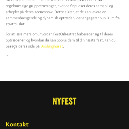
regelmæssige gruppetræninger, hvor de finpudser deres samspil og
arbejder på deres sceneshow. Dette sikrer, at de kan levere en
sammenhængende og dynamisk optræden, der engagerer publikum fra
start til slut.
For at lære mere om, hvordan FestOrkestret forbereder sig til deres
optrædener, og hvordan du kan booke dem til din næste fest, kan du
besøge deres side på
Bookinghuset
.
“`
Kontakt