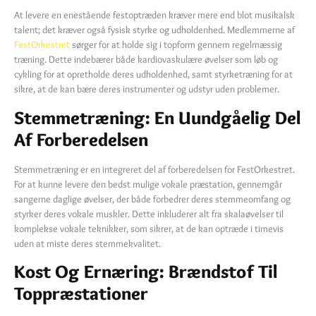
At levere en enestående festoptræden kræver mere end blot musikalsk
talent; det kræver også fysisk styrke og udholdenhed. Medlemmerne af
FestOrkestret
sørger for at holde sig i topform gennem regelmæssig
træning. Dette indebærer både kardiovaskulære øvelser som løb og
cykling for at opretholde deres udholdenhed, samt styrketræning for at
sikre, at de kan bære deres instrumenter og udstyr uden problemer.
Stemmetræning: En Uundgåelig Del
Af Forberedelsen
Stemmetræning er en integreret del af forberedelsen for FestOrkestret.
For at kunne levere den bedst mulige vokale præstation, gennemgår
sangerne daglige øvelser, der både forbedrer deres stemmeomfang og
styrker deres vokale muskler. Dette inkluderer alt fra skalaøvelser til
komplekse vokale teknikker, som sikrer, at de kan optræde i timevis
uden at miste deres stemmekvalitet.
Kost Og Ernæring: Brændstof Til
Toppræstationer