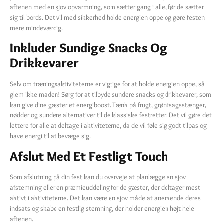
aftenen med en sjov opvarmning, som sætter gang i alle, før de sætter
sig til bords. Det vil med sikkerhed holde energien oppe og gøre festen
mere mindeværdig.
Inkluder Sundige Snacks Og
Drikkevarer
Selv om træningsaktiviteterne er vigtige for at holde energien oppe, så
glem ikke maden! Sørg for at tilbyde sundere snacks og drikkevarer, som
kan give dine gæster et energiboost. Tænk på frugt, grøntsagsstænger,
nødder og sundere alternativer til de klassiske festretter. Det vil gøre det
lettere for alle at deltage i aktiviteterne, da de vil føle sig godt tilpas og
have energi til at bevæge sig.
Afslut Med Et Festligt Touch
Som afslutning på din fest kan du overveje at planlægge en sjov
afstemning eller en præmieuddeling for de gæster, der deltager mest
aktivt i aktiviteterne. Det kan være en sjov måde at anerkende deres
indsats og skabe en festlig stemning, der holder energien højt hele
aftenen.