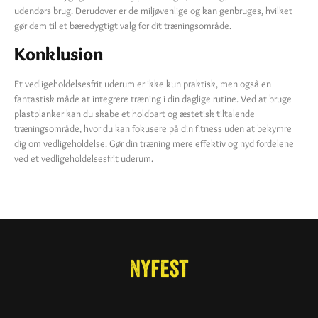
udendørs brug. Derudover er de miljøvenlige og kan genbruges, hvilket
gør dem til et bæredygtigt valg for dit træningsområde.
Konklusion
Et vedligeholdelsesfrit uderum er ikke kun praktisk, men også en
fantastisk måde at integrere træning i din daglige rutine. Ved at bruge
plastplanker kan du skabe et holdbart og æstetisk tiltalende
træningsområde, hvor du kan fokusere på din fitness uden at bekymre
dig om vedligeholdelse. Gør din træning mere effektiv og nyd fordelene
ved et vedligeholdelsesfrit uderum.