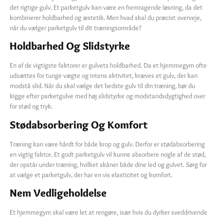
det rigtige gulv. Et parketgulv kan være en fremragende løsning, da det
kombinerer holdbarhed og æstetik. Men hvad skal du præcist overveje,
når du vælger parketgulv til dit træningsområde?
Holdbarhed Og Slidstyrke
En af de vigtigste faktorer er gulvets holdbarhed. Da et hjemmegym ofte
udsættes for tunge vægte og intens aktivitet, kræves et gulv, der kan
modstå slid. Når du skal vælge det bedste gulv til din træning, bør du
kigge efter parketgulve med høj slidstyrke og modstandsdygtighed over
for stød og tryk.
Stødabsorbering Og Komfort
Træning kan være hårdt for både krop og gulv. Derfor er stødabsorbering
en vigtig faktor. Et godt parketgulv vil kunne absorbere nogle af de stød,
der opstår under træning, hvilket skåner både dine led og gulvet. Sørg for
at vælge et parketgulv, der har en vis elasticitet og komfort.
Nem Vedligeholdelse
Et hjemmegym skal være let at rengøre, især hvis du dyrker sveddrivende