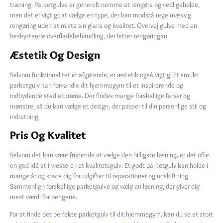
træning. Parketgulve er generelt nemme at rengøre og vedligeholde,
men det er vigtigt at vælge en type, der kan modstå regelmæssig
rengøring uden at miste sin glans og kvalitet. Overvej gulve med en
beskyttende overfladebehandling, der letter rengøringen.
Æstetik Og Design
Selvom funktionalitet er afgørende, er æstetik også vigtig. Et smukt
parketgulv kan forvandle dit hjemmegym til et inspirerende og
indbydende sted at træne. Der findes mange forskellige farver og
mønstre, så du kan vælge et design, der passer til din personlige stil og
indretning.
Pris Og Kvalitet
Selvom det kan være fristende at vælge den billigste løsning, er det ofte
en god idé at investere i et kvalitetsgulv. Et godt parketgulv kan holde i
mange år og spare dig for udgifter til reparationer og udskiftning.
Sammenlign forskellige parketgulve og vælg en løsning, der giver dig
mest værdi for pengene.
For at finde det perfekte parketgulv til dit hjemmegym, kan du se et stort