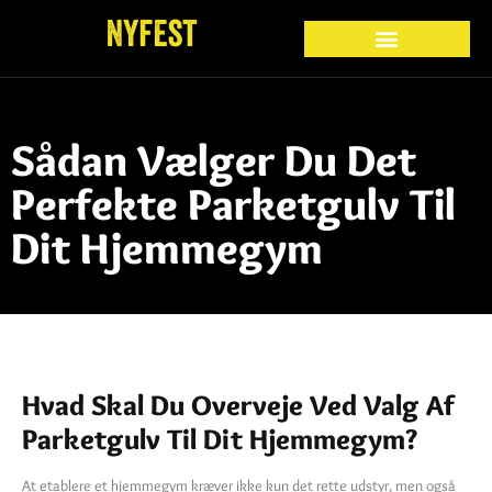
Sådan Vælger Du Det
Perfekte Parketgulv Til
Dit Hjemmegym
Hvad Skal Du Overveje Ved Valg Af
Parketgulv Til Dit Hjemmegym?
At etablere et hjemmegym kræver ikke kun det rette udstyr, men også